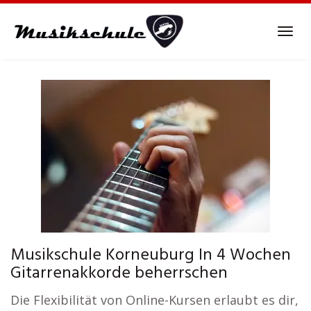
Skip
to
Tog
main
navi
content
Musikschule Korneuburg In 4 Wochen
Gitarrenakkorde beherrschen
Die Flexibilität von Online-Kursen erlaubt es dir,