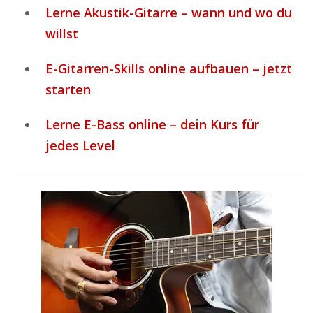
Lerne Akustik-Gitarre – wann und wo du
willst
E-Gitarren-Skills online aufbauen – jetzt
starten
Lerne E-Bass online – dein Kurs für
jedes Level