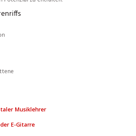
enriffs
on
ttene
italer Musiklehrer
 der E-Gitarre