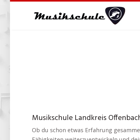
Skip
to
main
content
Musikschule Landkreis Offenbach
Ob du schon etwas Erfahrung gesammelt 
Fähigkeiten weiterzuentwickeln und dein