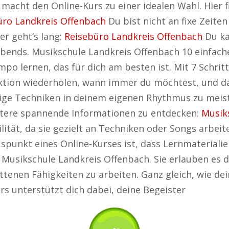
ät macht den Online-Kurs zu einer idealen Wahl. Hier 
üro Landkreis Offenbach
Du bist nicht an fixe Zeit
er geht’s lang:
Reisebüro Landkreis Offenbach
Du ka
ends. Musikschule Landkreis Offenbach 10 einfache
po lernen, das für dich am besten ist. Mit 7 Schrit
ektion wiederholen, wann immer du möchtest, und 
erige Techniken in deinem eigenen Rhythmus zu meis
eitere spannende Informationen zu entdecken:
Musik
ibilität, da sie gezielt an Techniken oder Songs arb
spunkt eines Online-Kurses ist, dass Lernmaterialie
 Musikschule Landkreis Offenbach. Sie erlauben es di
tenen Fähigkeiten zu arbeiten. Ganz gleich, wie dei
urs unterstützt dich dabei, deine Begeister