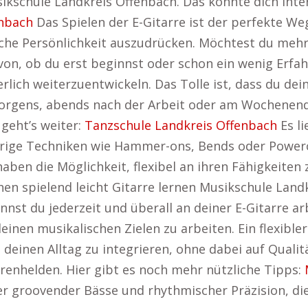
sikschule Landkreis Offenbach. Das könnte dich int
enbach
Das Spielen der E-Gitarre ist der perfekte We
che Persönlichkeit auszudrücken. Möchtest du mehr w
on, ob du erst beginnst oder schon ein wenig Erfahr
rlich weiterzuentwickeln. Das Tolle ist, dass du dein
orgens, abends nach der Arbeit oder am Wochenende l
geht’s weiter:
Tanzschule Landkreis Offenbach
Es li
erige Techniken wie Hammer-ons, Bends oder Powerc
haben die Möglichkeit, flexibel an ihren Fähigkeiten
hen spielend leicht Gitarre lernen Musikschule Land
nst du jederzeit und überall an deiner E-Gitarre a
einen musikalischen Zielen zu arbeiten. Ein flexibler
n deinen Alltag zu integrieren, ohne dabei auf Qualit
arrenhelden. Hier gibt es noch mehr nützliche Tipps:
oller groovender Bässe und rhythmischer Präzision, d