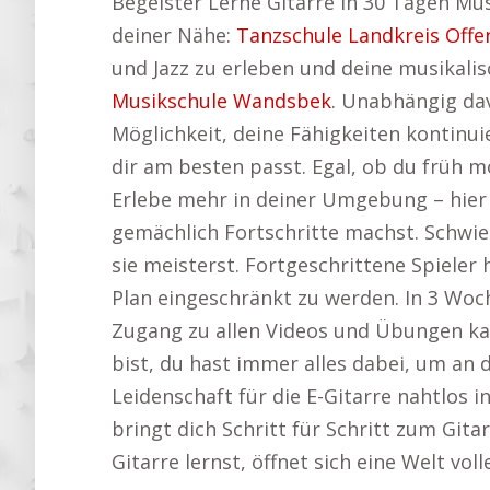
Begeister Lerne Gitarre in 30 Tagen Mu
deiner Nähe:
Tanzschule Landkreis Off
und Jazz zu erleben und deine musikalis
Musikschule Wandsbek
. Unabhängig dav
Möglichkeit, deine Fähigkeiten kontinuie
dir am besten passt. Egal, ob du früh m
Erlebe mehr in deiner Umgebung – hier 
gemächlich Fortschritte machst. Schwi
sie meisterst. Fortgeschrittene Spieler 
Plan eingeschränkt zu werden. In 3 Woc
Zugang zu allen Videos und Übungen kan
bist, du hast immer alles dabei, um an d
Leidenschaft für die E-Gitarre nahtlos i
bringt dich Schritt für Schritt zum Git
Gitarre lernst, öffnet sich eine Welt v