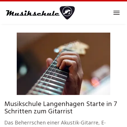
Skip
to
Tog
main
navi
content
Musikschule Langenhagen Starte in 7
Schritten zum Gitarrist
Das Beherrschen einer Akustik-Gitarre, E-