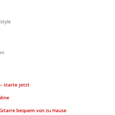
style
on
– starte jetzt
nline
-Gitarre bequem von zu Hause