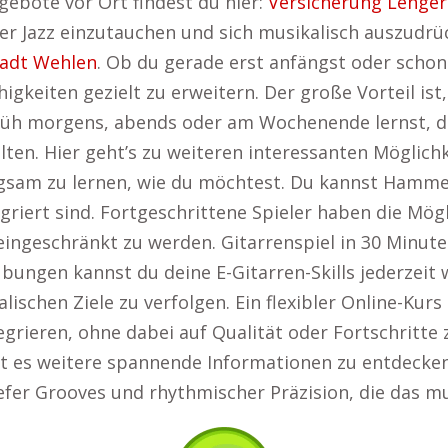
gebote vor Ort findest du hier:
Versicherung Lenger
r Jazz einzutauchen und sich musikalisch auszudrüc
tadt Wehlen
. Ob du gerade erst anfängst oder schon
higkeiten gezielt zu erweitern. Der große Vorteil is
rüh morgens, abends oder am Wochenende lernst, du 
ten. Hier geht’s zu weiteren interessanten Möglich
langsam zu lernen, wie du möchtest. Du kannst Hamm
ntegriert sind. Fortgeschrittene Spieler haben die M
 eingeschränkt zu werden. Gitarrenspiel in 30 Minut
ngen kannst du deine E-Gitarren-Skills jederzeit w
ischen Ziele zu verfolgen. Ein flexibler Online-Kurs 
tegrieren, ohne dabei auf Qualität oder Fortschritte 
ibt es weitere spannende Informationen zu entdecke
tiefer Grooves und rhythmischer Präzision, die das m