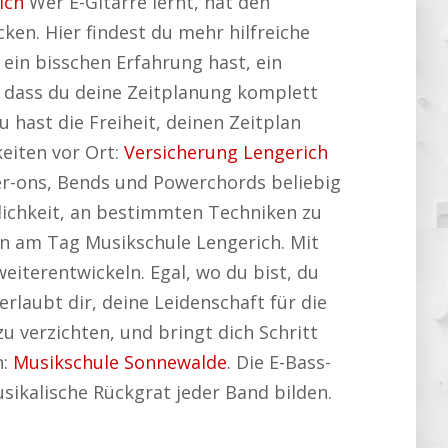
ich
Wer E-Gitarre lernt, hat den
ken. Hier findest du mehr hilfreiche
 ein bisschen Erfahrung hast, ein
t, dass du deine Zeitplanung komplett
hast die Freiheit, deinen Zeitplan
keiten vor Ort:
Versicherung Lengerich
er-ons, Bends und Powerchords beliebig
öglichkeit, an bestimmten Techniken zu
en am Tag Musikschule Lengerich. Mit
eiterentwickeln. Egal, wo du bist, du
erlaubt dir, deine Leidenschaft für die
zu verzichten, und bringt dich Schritt
n:
Musikschule Sonnewalde
. Die E-Bass-
usikalische Rückgrat jeder Band bilden.