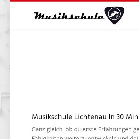
Skip
to
main
content
Musikschule Lichtenau In 30 Min
Ganz gleich, ob du erste Erfahrungen g
Fähigkeiten weiterzuentwickeln und dein