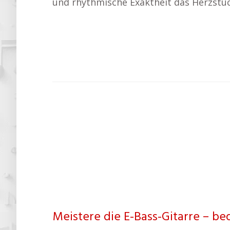
und rhythmische Exaktheit das Herzstüc
Meistere die E-Bass-Gitarre – b