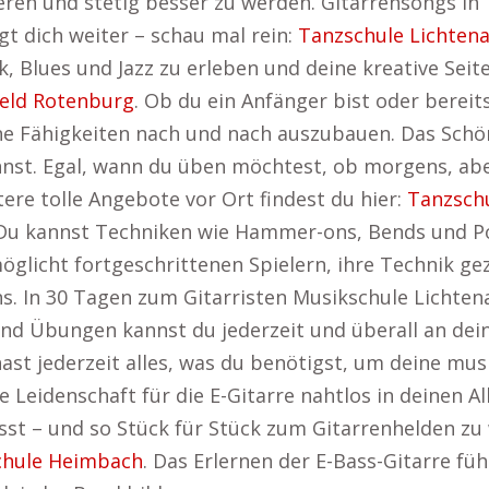
ieren und stetig besser zu werden. Gitarrensongs i
gt dich weiter – schau mal rein:
Tanzschule Lichten
k, Blues und Jazz zu erleben und deine kreative Seite
feld Rotenburg
. Ob du ein Anfänger bist oder bereit
ine Fähigkeiten nach und nach auszubauen. Das Schön
nnst. Egal, wann du üben möchtest, ob morgens, a
tere tolle Angebote vor Ort findest du hier:
Tanzschu
 Du kannst Techniken wie Hammer-ons, Bends und P
rmöglicht fortgeschrittenen Spielern, ihre Technik ge
. In 30 Tagen zum Gitarristen Musikschule Lichtena
d Übungen kannst du jederzeit und überall an deine
st jederzeit alles, was du benötigst, um deine musik
ne Leidenschaft für die E-Gitarre nahtlos in deinen A
sst – und so Stück für Stück zum Gitarrenhelden zu
chule Heimbach
. Das Erlernen der E-Bass-Gitarre füh