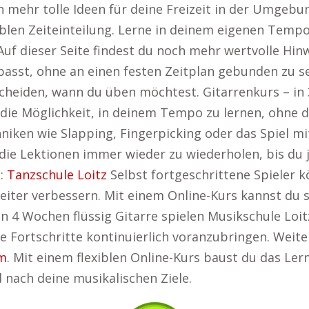
ch mehr tolle Ideen für deine Freizeit in der Umgebu
exiblen Zeiteinteilung. Lerne in deinem eigenen Tem
Auf dieser Seite findest du noch mehr wertvolle Hin
 passt, ohne an einen festen Zeitplan gebunden zu 
scheiden, wann du üben möchtest. Gitarrenkurs – in 
 die Möglichkeit, in deinem Tempo zu lernen, ohne d
chniken wie Slapping, Fingerpicking oder das Spiel 
 die Lektionen immer wieder zu wiederholen, bis du
t:
Tanzschule Loitz
Selbst fortgeschrittene Spieler k
iter verbessern. Mit einem Online-Kurs kannst du s
n 4 Wochen flüssig Gitarre spielen Musikschule Loit
e Fortschritte kontinuierlich voranzubringen. Weiter
im
. Mit einem flexiblen Online-Kurs baust du das Ler
d nach deine musikalischen Ziele.