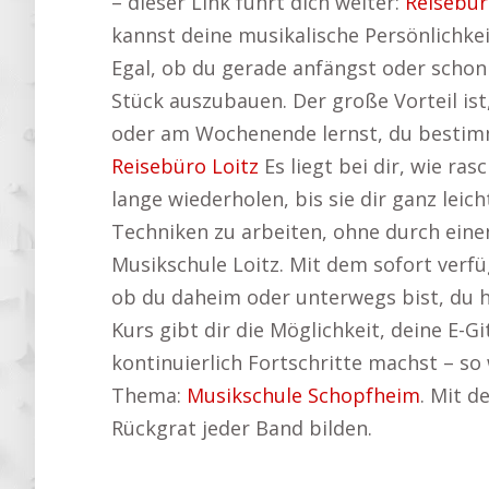
– dieser Link führt dich weiter:
Reisebür
kannst deine musikalische Persönlichkei
Egal, ob du gerade anfängst oder schon 
Stück auszubauen. Der große Vorteil ist
oder am Wochenende lernst, du bestimm
Reisebüro Loitz
Es liegt bei dir, wie r
lange wiederholen, bis sie dir ganz leic
Techniken zu arbeiten, ohne durch einen
Musikschule Loitz. Mit dem sofort verfü
ob du daheim oder unterwegs bist, du has
Kurs gibt dir die Möglichkeit, deine E-G
kontinuierlich Fortschritte machst – so
Thema:
Musikschule Schopfheim
. Mit d
Rückgrat jeder Band bilden.