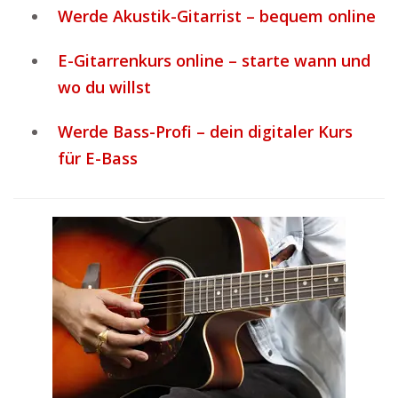
Werde Akustik-Gitarrist – bequem online
E-Gitarrenkurs online – starte wann und
wo du willst
Werde Bass-Profi – dein digitaler Kurs
für E-Bass