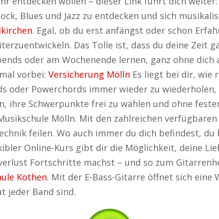
ehr entdecken wollen – dieser Link führt dich weiter
Rock, Blues und Jazz zu entdecken und sich musikalis
kirchen
. Egal, ob du erst anfängst oder schon Erfah
eiterzuentwickeln. Das Tolle ist, dass du deine Zeit
bends oder am Wochenende lernen, ganz ohne dich a
 mal vorbei:
Versicherung Mölln
Es liegt bei dir, wie
s oder Powerchords immer wieder zu wiederholen, bi
n, ihre Schwerpunkte frei zu wählen und ohne feste
Musikschule Mölln. Mit den zahlreichen verfügbare
Technik feilen. Wo auch immer du dich befindest, du 
xibler Online-Kurs gibt dir die Möglichkeit, deine Lie
erlust Fortschritte machst – und so zum Gitarrenhel
ule Köthen
. Mit der E-Bass-Gitarre öffnet sich eine
t jeder Band sind.