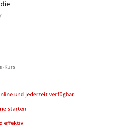
odie
n
e-Kurs
online und jederzeit verfügbar
ine starten
d effektiv