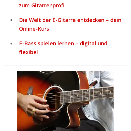
zum Gitarrenprofi
Die Welt der E-Gitarre entdecken – dein
Online-Kurs
E-Bass spielen lernen – digital und
flexibel