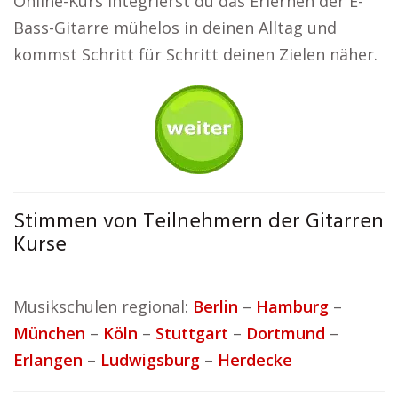
Online-Kurs integrierst du das Erlernen der E-
Bass-Gitarre mühelos in deinen Alltag und
kommst Schritt für Schritt deinen Zielen näher.
Stimmen von Teilnehmern der Gitarren
Kurse
Musikschulen regional:
Berlin
–
Hamburg
–
München
–
Köln
–
Stuttgart
–
Dortmund
–
Erlangen
–
Ludwigsburg
–
Herdecke