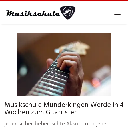
Skip
to
Tog
main
navi
content
Musikschule Munderkingen Werde in 4
Wochen zum Gitarristen
Jeder sicher beherrschte Akkord und jede