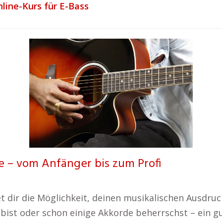
line-Kurs für E-Bass
ne – vom Anfänger bis zum Profi
et dir die Möglichkeit, deinen musikalischen Ausdru
 bist oder schon einige Akkorde beherrschst – ein gu