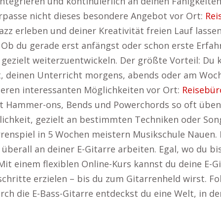
integrieren und kontinuierlich an deinen Fähigkeite
rpasse nicht dieses besondere Angebot vor Ort:
Rei
Jazz erleben und deiner Kreativität freien Lauf lass
. Ob du gerade erst anfängst oder schon erste Erfahr
 gezielt weiterzuentwickeln. Der größte Vorteil: Du 
it, deinen Unterricht morgens, abends oder am Woc
teren interessanten Möglichkeiten vor Ort:
Reisebür
t Hammer-ons, Bends und Powerchords so oft üben, w
lichkeit, gezielt an bestimmten Techniken oder Song
renspiel in 5 Wochen meistern Musikschule Nauen. M
überall an deiner E-Gitarre arbeiten. Egal, wo du bi
 Mit einem flexiblen Online-Kurs kannst du deine E-
schritte erzielen – bis du zum Gitarrenheld wirst. Fo
urch die E-Bass-Gitarre entdeckst du eine Welt, in 