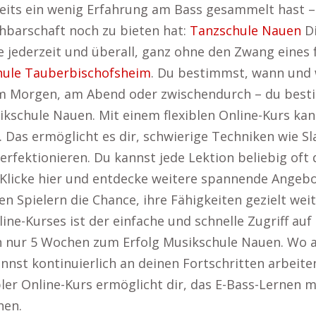
eits ein wenig Erfahrung am Bass gesammelt hast – 
chbarschaft noch zu bieten hat:
Tanzschule Nauen
Di
e jederzeit und überall, ganz ohne den Zwang eines
hule Tauberbischofsheim
. Du bestimmst, wann und w
m Morgen, am Abend oder zwischendurch – du bestim
usikschule Nauen. Mit einem flexiblen Online-Kurs k
. Das ermöglicht es dir, schwierige Techniken wie Sl
rfektionieren. Du kannst jede Lektion beliebig oft 
. Klicke hier und entdecke weitere spannende Angebo
en Spielern die Chance, ihre Fähigkeiten gezielt wei
nline-Kurses ist der einfache und schnelle Zugriff a
in nur 5 Wochen zum Erfolg Musikschule Nauen. Wo a
annst kontinuierlich an deinen Fortschritten arbeit
ibler Online-Kurs ermöglicht dir, das E-Bass-Lernen 
hen.