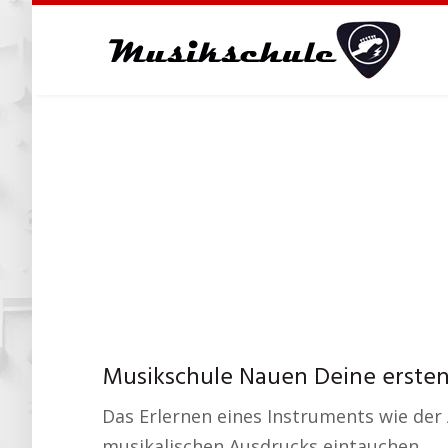
Skip
to
main
content
Musikschule Nauen Deine ersten
Das Erlernen eines Instruments wie der A
musikalischen Ausdrucks eintauchen.