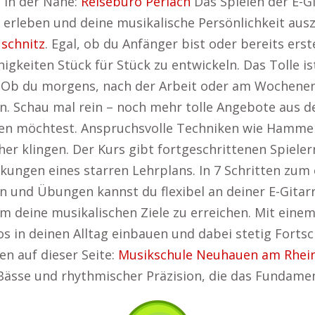
t in der Nähe:
Reisebüro Perlach
Das Spielen der E-Gi
 erleben und deine musikalische Persönlichkeit aus
schnitz
. Egal, ob du Anfänger bist oder bereits ers
higkeiten Stück für Stück zu entwickeln. Das Tolle i
. Ob du morgens, nach der Arbeit oder am Wochenen
n. Schau mal rein – noch mehr tolle Angebote aus d
eichen möchtest. Anspruchsvolle Techniken wie Hamm
er klingen. Der Kurs gibt fortgeschrittenen Spielern
nkungen eines starren Lehrplans. In 7 Schritten zum
en und Übungen kannst du flexibel an deiner E-Gitar
um deine musikalischen Ziele zu erreichen. Mit einem
os in deinen Alltag einbauen und dabei stetig Fortsc
en auf dieser Seite:
Musikschule Neuhauen am Rhein
 Bässe und rhythmischer Präzision, die das Fundamen