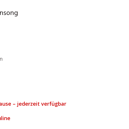
rensong
n
ause – jederzeit verfügbar
nline