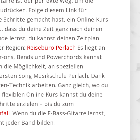
tarre ist der perfekte Weg, um die
zudrücken. Folge diesem Link für
te Schritte gemacht hast, ein Online-Kurs
st, dass du deine Zeit ganz nach deinen
de lernst, du kannst deinen Zeitplan
er Region:
Reisebüro Perlach
Es liegt an
er-ons, Bends und Powerchords kannst
 die Möglichkeit, an speziellen
 ersten Song Musikschule Perlach. Dank
ren-Technik arbeiten. Ganz gleich, wo du
 flexiblen Online-Kurs kannst du deine
hritte erzielen – bis du zum
fall
. Wenn du die E-Bass-Gitarre lernst,
t jeder Band bilden.