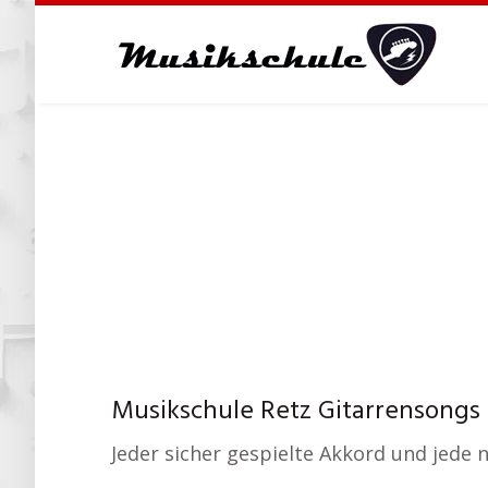
Skip
to
main
content
Musikschule Retz Gitarrensongs 
Jeder sicher gespielte Akkord und jede 