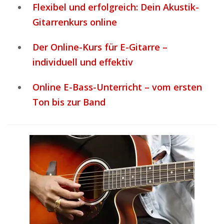
Flexibel und erfolgreich: Dein Akustik-
Gitarrenkurs online
Der Online-Kurs für E-Gitarre –
individuell und effektiv
Online E-Bass-Unterricht – vom ersten
Ton bis zur Band