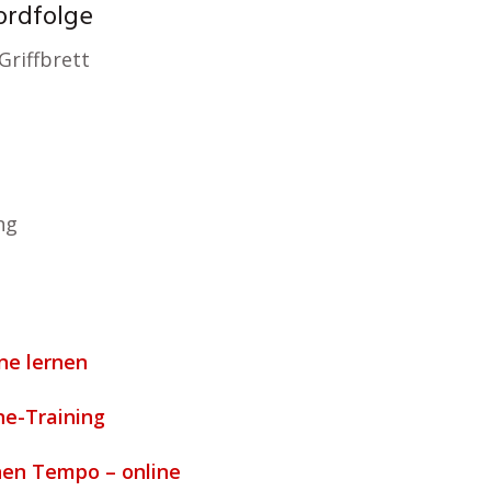
ordfolge
Griffbrett
ng
ine lernen
ne-Training
nen Tempo – online