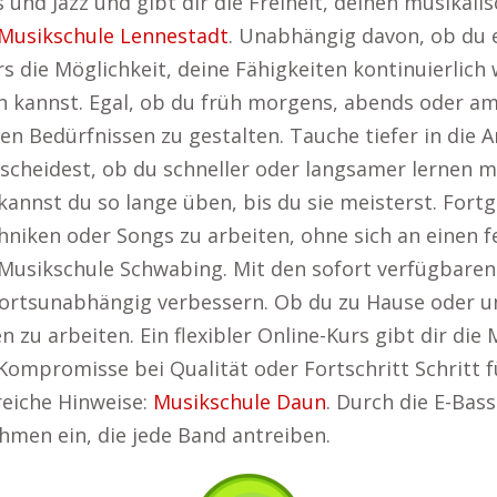
 und Jazz und gibt dir die Freiheit, deinen musikali
Musikschule Lennestadt
. Unabhängig davon, ob du 
rs die Möglichkeit, deine Fähigkeiten kontinuierlich 
sen kannst. Egal, ob du früh morgens, abends oder a
en Bedürfnissen zu gestalten. Tauche tiefer in die A
scheidest, ob du schneller oder langsamer lernen m
nst du so lange üben, bis du sie meisterst. Fortg
niken oder Songs zu arbeiten, ohne sich an einen f
 Musikschule Schwabing. Mit den sofort verfügbare
 ortsunabhängig verbessern. Ob du zu Hause oder un
 zu arbeiten. Ein flexibler Online-Kurs gibt dir die M
Kompromisse bei Qualität oder Fortschritt Schritt f
freiche Hinweise:
Musikschule Daun
. Durch die E-Bass
hmen ein, die jede Band antreiben.