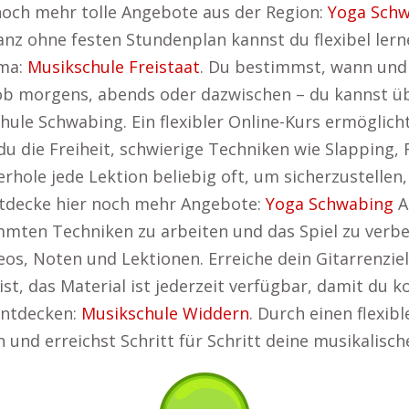
 noch mehr tolle Angebote aus der Region:
Yoga Sch
Ganz ohne festen Stundenplan kannst du flexibel ler
ema:
Musikschule Freistaat
. Du bestimmst, wann und 
 ob morgens, abends oder dazwischen – du kannst üb
hule Schwabing. Ein flexibler Online-Kurs ermöglich
u die Freiheit, schwierige Techniken wie Slapping, 
hole jede Lektion beliebig oft, um sicherzustellen,
ntdecke hier noch mehr Angebote:
Yoga Schwabing
A
mmten Techniken zu arbeiten und das Spiel zu verbe
os, Noten und Lektionen. Erreiche dein Gitarrenziel
t, das Material ist jederzeit verfügbar, damit du ko
entdecken:
Musikschule Widdern
. Durch einen flexib
 und erreichst Schritt für Schritt deine musikalische