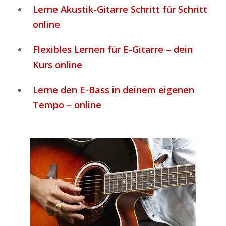
Lerne Akustik-Gitarre Schritt für Schritt
online
Flexibles Lernen für E-Gitarre – dein
Kurs online
Lerne den E-Bass in deinem eigenen
Tempo – online