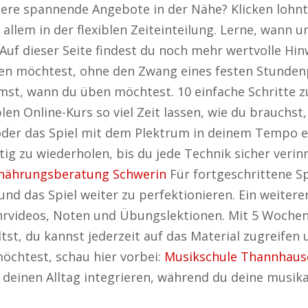
tere spannende Angebote in der Nähe? Klicken lohnt
r allem in der flexiblen Zeiteinteilung. Lerne, wann
Auf dieser Seite findest du noch mehr wertvolle Hin
en möchtest, ohne den Zwang eines festen Stundenp
st, wann du üben möchtest. 10 einfache Schritte z
blen Online-Kurs so viel Zeit lassen, wie du brauch
oder das Spiel mit dem Plektrum in deinem Tempo e
tig zu wiederholen, bis du jede Technik sicher verinn
nährungsberatung Schwerin
Für fortgeschrittene Sp
und das Spiel weiter zu perfektionieren. Ein weitere
ehrvideos, Noten und Übungslektionen. Mit 5 Woche
tst, du kannst jederzeit auf das Material zugreifen 
öchtest, schau hier vorbei:
Musikschule Thannhaus
 deinen Alltag integrieren, während du deine musikal