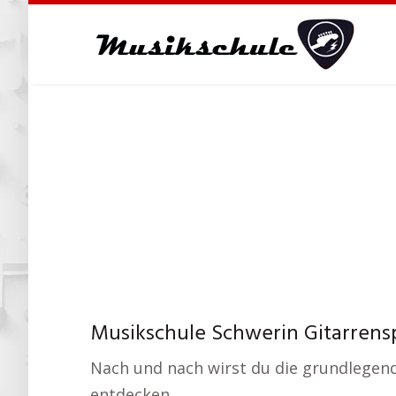
Skip
to
main
content
Musikschule Schwerin Gitarrens
Nach und nach wirst du die grundlegend
entdecken.