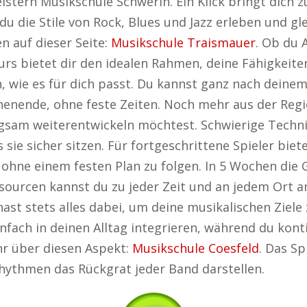
stern Musikschule Schwerin. Ein Klick bringt dich zu
du die Stile von Rock, Blues und Jazz erleben und gl
n auf dieser Seite:
Musikschule Traismauer
. Ob du 
urs bietet dir den idealen Rahmen, deine Fähigkeite
, wie es für dich passt. Du kannst ganz nach deinem
nende, ohne feste Zeiten. Noch mehr aus der Regio
 langsam weiterentwickeln möchtest. Schwierige Tec
ie sicher sitzen. Für fortgeschrittene Spieler bietet
 ohne einem festen Plan zu folgen. In 5 Wochen die 
sourcen kannst du zu jeder Zeit und an jedem Ort an
st stets alles dabei, um deine musikalischen Ziele z
nfach in deinen Alltag integrieren, während du konti
hr über diesen Aspekt:
Musikschule Coesfeld
. Das Sp
Rhythmen das Rückgrat jeder Band darstellen.