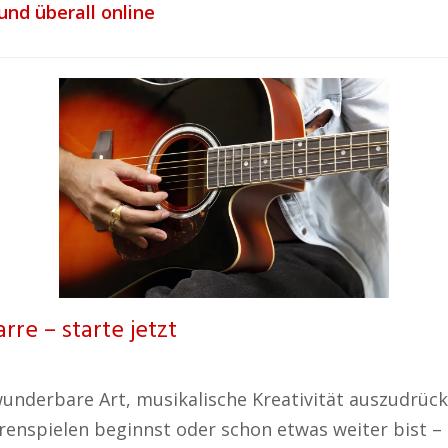
und überall online
rre – starte jetzt
e wunderbare Art, musikalische Kreativität auszudr
enspielen beginnst oder schon etwas weiter bist – e