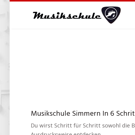
Skip
to
main
content
Musikschule Simmern In 6 Schrit
Du wirst Schritt für Schritt sowohl die
Ausdrucksweise entdecken.