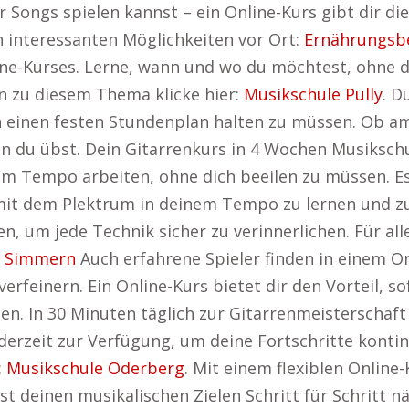
 Songs spielen kannst – ein Online-Kurs gibt dir die
en interessanten Möglichkeiten vor Ort:
Ernährungsb
line-Kurses. Lerne, wann und wo du möchtest, ohne 
n zu diesem Thema klicke hier:
Musikschule Pully
. D
an einen festen Stundenplan halten zu müssen. Ob 
nn du übst. Dein Gitarrenkurs in 4 Wochen Musiksc
nem Tempo arbeiten, ohne dich beeilen zu müssen. E
mit dem Plektrum in deinem Tempo zu lernen und zu p
n, um jede Technik sicher zu verinnerlichen. Für all
g Simmern
Auch erfahrene Spieler finden in einem Onl
verfeinern. Ein Online-Kurs bietet dir den Vorteil, 
en. In 30 Minuten täglich zur Gitarrenmeisterscha
ederzeit zur Verfügung, um deine Fortschritte kontin
:
Musikschule Oderberg
. Mit einem flexiblen Online
t deinen musikalischen Zielen Schritt für Schritt nä