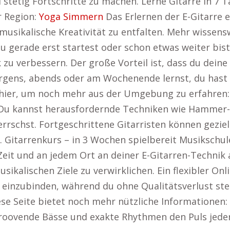
d stetig Fortschritte zu machen. Lerne Gitarre in 
r Region:
Yoga Simmern
Das Erlernen der E-Gitarre e
e musikalische Kreativität zu entfalten. Mehr wissens
 du gerade erst startest oder schon etwas weiter bist
k zu verbessern. Der große Vorteil ist, dass du dein
gens, abends oder am Wochenende lernst, du hast d
k hier, um noch mehr aus der Umgebung zu erfahren
. Du kannst herausfordernde Techniken wie Hammer
rrschst. Fortgeschrittene Gitarristen können geziel
. Gitarrenkurs – in 3 Wochen spielbereit Musiksch
Zeit und an jedem Ort an deiner E-Gitarren-Technik a
sikalischen Ziele zu verwirklichen. Ein flexibler Onli
g einzubinden, während du ohne Qualitätsverlust ste
iese Seite bietet noch mehr nützliche Informationen:
 groovende Bässe und exakte Rhythmen den Puls jede