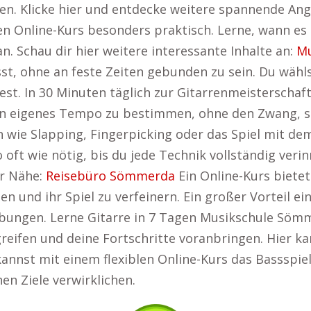
gen. Klicke hier und entdecke weitere spannende An
n Online-Kurs besonders praktisch. Lerne, wann es 
n. Schau dir hier weitere interessante Inhalte an:
Mu
t, ohne an feste Zeiten gebunden zu sein. Du wähl
. In 30 Minuten täglich zur Gitarrenmeisterschaft
 dein eigenes Tempo zu bestimmen, ohne den Zwang,
en wie Slapping, Fingerpicking oder das Spiel mit 
oft wie nötig, bis du jede Technik vollständig verinn
er Nähe:
Reisebüro Sömmerda
Ein Online-Kurs bietet
n und ihr Spiel zu verfeinern. Ein großer Vorteil ei
Übungen. Lerne Gitarre in 7 Tagen Musikschule Söm
greifen und deine Fortschritte voranbringen. Hier ka
kannst mit einem flexiblen Online-Kurs das Bassspiel
hen Ziele verwirklichen.