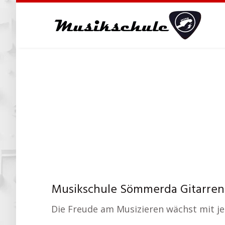
Skip
to
main
content
Musikschule Sömmerda Gitarrenk
Die Freude am Musizieren wächst mit jed