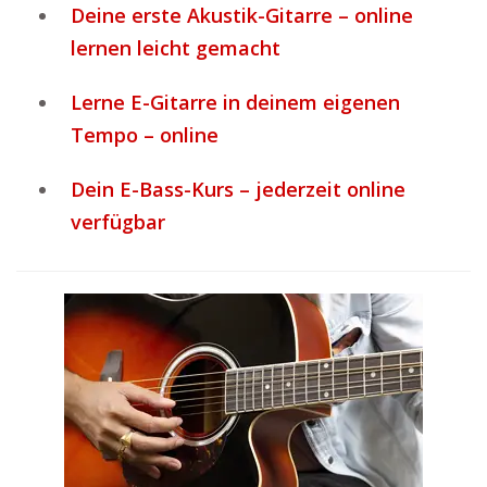
Deine erste Akustik-Gitarre – online
lernen leicht gemacht
Lerne E-Gitarre in deinem eigenen
Tempo – online
Dein E-Bass-Kurs – jederzeit online
verfügbar