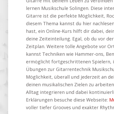
Gitarre mit deinem Leben zu verbinden u
lernen Musikschule Solingen. Diese inte
Gitarre ist die perfekte Möglichkeit, R
diesem Thema kannst du hier nachlese
hast, ein Online-Kurs hilft dir dabei, d
deine Zeiteinteilung. Egal, ob du vor 
Zeitplan. Weitere tolle Angebote vor Ort
kannst Techniken wie Hammer-ons, Bends
ermöglicht fortgeschrittenen Spielern, 
Übungen zur Gitarrentechnik Musikschu
Möglichkeit, überall und jederzeit an d
deinen musikalischen Zielen zu arbeiten
Alltag integrieren und dabei kontinuier
Erklärungen besuche diese Webseite:
M
voller tiefer Grooves und exakter Rhyt