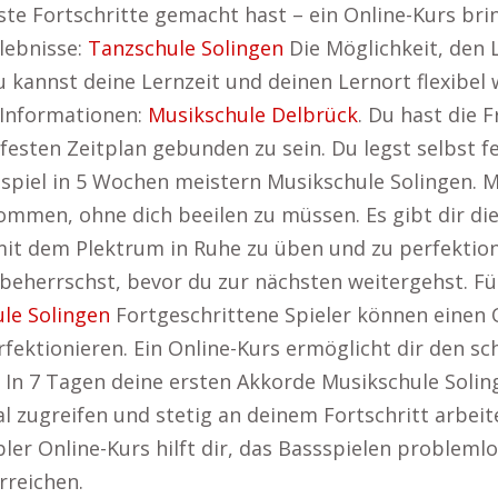
ste Fortschritte gemacht hast – ein Online-Kurs brin
lebnisse:
Tanzschule Solingen
Die Möglichkeit, den L
Du kannst deine Lernzeit und deinen Lernort flexibe
 Informationen:
Musikschule Delbrück
. Du hast die 
festen Zeitplan gebunden zu sein. Du legst selbst 
piel in 5 Wochen meistern Musikschule Solingen. Mi
men, ohne dich beeilen zu müssen. Es gibt dir die 
mit dem Plektrum in Ruhe zu üben und zu perfektion
 beherrschst, bevor du zur nächsten weitergehst. Fü
le Solingen
Fortgeschrittene Spieler können einen O
rfektionieren. Ein Online-Kurs ermöglicht dir den sc
 In 7 Tagen deine ersten Akkorde Musikschule Soli
ial zugreifen und stetig an deinem Fortschritt arbei
xibler Online-Kurs hilft dir, das Bassspielen problem
rreichen.