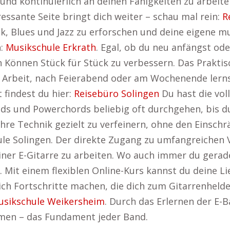
nd kontinuierlich an deinen Fähigkeiten zu arbeiten
ressante Seite bringt dich weiter – schau mal rein:
R
ock, Blues und Jazz zu erforschen und deine eigene 
n:
Musikschule Erkrath
. Egal, ob du neu anfängst od
ein Können Stück für Stück zu verbessern. Das Prakti
der Arbeit, nach Feierabend oder am Wochenende ler
 findest du hier:
Reisebüro Solingen
Du hast die vol
 und Powerchords beliebig oft durchgehen, bis du s
ihre Technik gezielt zu verfeinern, ohne den Einsch
le Solingen. Der direkte Zugang zu umfangreichen 
einer E-Gitarre zu arbeiten. Wo auch immer du gerade
. Mit einem flexiblen Online-Kurs kannst du deine Li
lich Fortschritte machen, die dich zum Gitarrenheld
usikschule Weikersheim
. Durch das Erlernen der E-
hmen – das Fundament jeder Band.