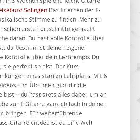
. In 3 Wochen spielend leicht Gitarre
eisebüro Solingen
Das Erlernen der E-
musikalische Stimme zu finden. Mehr zu
er schon erste Fortschritte gemacht
sche daran: Du hast volle Kontrolle über
nst, du bestimmst deinen eigenen
le Kontrolle über dein Lerntempo. Du
ie perfekt spielst. Der Kurs
ränkungen eines starren Lehrplans. Mit 6
Videos und Übungen gibt dir die
 bist – du hast stets alles dabei, um an
ebe zur E-Gitarre ganz einfach in deinen
en bringen. Für weiterführende
Bass-Gitarre entdeckst du eine Welt