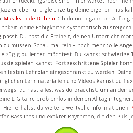
die auf Entdeckungsreise sind – hier wartet noch meh
 Jazz erleben und gleichzeitig deine eigenen musikal
n:
Musikschule Döbeln
. Ob du noch ganz am Anfang s
lichkeit, deine Fähigkeiten systematisch zu steigern.
tag passt. Du hast die Freiheit, deinen Unterricht 
en zu müssen. Schau mal rein – noch mehr tolle Ang
wie zügig du lernen möchtest. Du kannst schwierig
lüssig spielen kannst. Fortgeschrittene Spieler kön
en festen Lehrplan eingeschränkt zu werden. Deine 
änglichen Lehrmaterialien und Videos kannst du flex
rwegs, du hast alles, was du brauchst, um an deinen
eine E-Gitarre problemlos in deinen Alltag integrier
 Hier erhältst du weitere wertvolle Informationen:
 tiefer Basslines und exakter Rhythmen, die den Puls