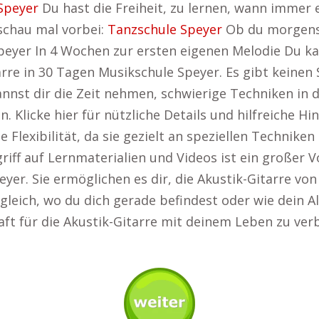
Speyer
Du hast die Freiheit, zu lernen, wann immer e
 schau mal vorbei:
Tanzschule Speyer
Ob du morgens,
Speyer In 4 Wochen zur ersten eigenen Melodie Du 
rre in 30 Tagen Musikschule Speyer. Es gibt keinen 
annst dir die Zeit nehmen, schwierige Techniken i
. Klicke hier für nützliche Details und hilfreiche Hi
e Flexibilität, da sie gezielt an speziellen Technik
riff auf Lernmaterialien und Videos ist ein großer V
er. Sie ermöglichen es dir, die Akustik-Gitarre von 
eich, wo du dich gerade befindest oder wie dein All
aft für die Akustik-Gitarre mit deinem Leben zu ver