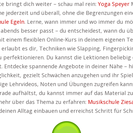
te bringt dich weiter – schau mal rein:
Yoga Speyer
M
erne jederzeit und überall, ohne die Begrenzungen ei
ule Egeln
. Lerne, wann immer und wo immer du möc
abends besser passt – du entscheidest, wann du übs
it einem flexiblen Online-Kurs in deinem eigenen T
rlaubt es dir, Techniken wie Slapping, Fingerpicki
perfektionieren. Du kannst die Lektionen beliebig 
st. Entdecke spannende Angebote in deiner Nähe – h
lichkeit, gezielt Schwächen anzugehen und ihr Spiel 
ssige Lehrvideos, Noten und Übungen zugreifen kann
rade aufhältst, du kannst immer auf das Material zu
m mehr über das Thema zu erfahren:
Musikschule Zies
einen Alltag einbauen und erreichst Schritt für Schr