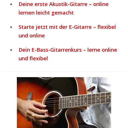
Deine erste Akustik-Gitarre – online
lernen leicht gemacht
Starte jetzt mit der E-Gitarre – flexibel
und online
Dein E-Bass-Gitarrenkurs – lerne online
und flexibel