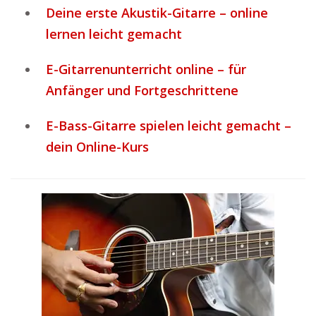
Deine erste Akustik-Gitarre – online
lernen leicht gemacht
E-Gitarrenunterricht online – für
Anfänger und Fortgeschrittene
E-Bass-Gitarre spielen leicht gemacht –
dein Online-Kurs