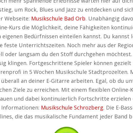
och mehr spannende Erlebnisse warten hier auf dich
nstieg, um Rock, Blues und Jazz zu entdecken und sic
er Webseite:
Musikschule Bad Orb
. Unabhängig davo
ine-Kurs die Möglichkeit, deine Fähigkeiten kontinui
en eigenen Bedürfnissen einteilen kannst. Du kannst
feste Unterrichtszeiten. Noch mehr aus der Region?
hnell oder langsam du den Stoff durchgehen möchte
ssig klingen. Fortgeschrittene Spieler können gezielt
renprofi in 5 Wochen Musikschule Stadtprozelten. Mi
überall an deiner E-Gitarre arbeiten. Egal, ob du u
chen Ziele zu erreichen. Mit einem flexiblen Online-
bauen und dabei kontinuierlich Fortschritte erzielen
e Informationen:
Musikschule Schrozberg
. Die E-Bass
ines, die das musikalische Fundament jeder Band bi