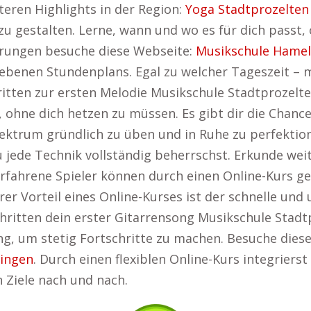
teren Highlights in der Region:
Yoga Stadtprozelten
el zu gestalten. Lerne, wann und wo es für dich passt
ärungen besuche diese Webseite:
Musikschule Hame
ebenen Stundenplans. Egal zu welcher Tageszeit – 
itten zur ersten Melodie Musikschule Stadtprozelten
 ohne dich hetzen zu müssen. Es gibt dir die Chance
lektrum gründlich zu üben und in Ruhe zu perfektio
du jede Technik vollständig beherrschst. Erkunde wei
rfahrene Spieler können durch einen Online-Kurs gez
erer Vorteil eines Online-Kurses ist der schnelle u
hritten dein erster Gitarrensong Musikschule Stadt
ung, um stetig Fortschritte zu machen. Besuche dies
ingen
. Durch einen flexiblen Online-Kurs integriers
n Ziele nach und nach.