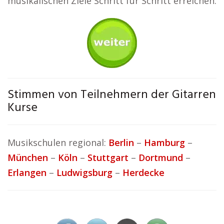
musikalischen Ziele Schritt für Schritt erreichen.
Stimmen von Teilnehmern der Gitarren
Kurse
Musikschulen regional:
Berlin
–
Hamburg
–
München
–
Köln
–
Stuttgart
–
Dortmund
–
Erlangen
–
Ludwigsburg
–
Herdecke