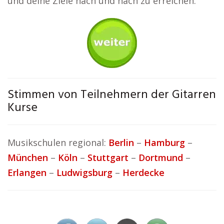
und deine Ziele nach und nach zu erreichen.
Stimmen von Teilnehmern der Gitarren
Kurse
Musikschulen regional:
Berlin
–
Hamburg
–
München
–
Köln
–
Stuttgart
–
Dortmund
–
Erlangen
–
Ludwigsburg
–
Herdecke