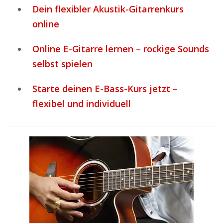
Dein flexibler Akustik-Gitarrenkurs
online
Online E-Gitarre lernen – rockige Sounds
selbst spielen
Starte deinen E-Bass-Kurs jetzt –
flexibel und individuell