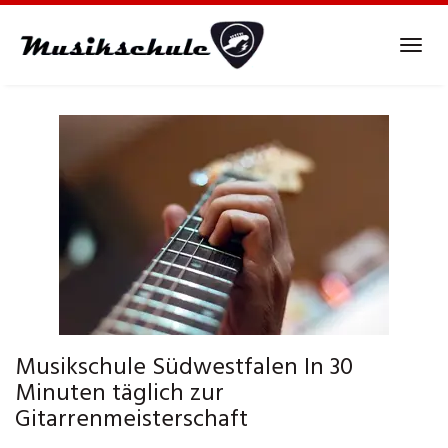
Skip
to
Tog
main
navi
content
Musikschule Südwestfalen In 30
Minuten täglich zur
Gitarrenmeisterschaft