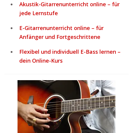
Akustik-Gitarrenunterricht online – für
jede Lernstufe
E-Gitarrenunterricht online – für
Anfänger und Fortgeschrittene
Flexibel und individuell E-Bass lernen –
dein Online-Kurs