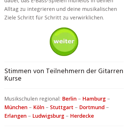
dabei, das E-Bass-Spielen mühelos in deinen
Alltag zu integrieren und deine musikalischen
Ziele Schritt für Schritt zu verwirklichen.
Stimmen von Teilnehmern der Gitarren
Kurse
Musikschulen regional:
Berlin
–
Hamburg
–
München
–
Köln
–
Stuttgart
–
Dortmund
–
Erlangen
–
Ludwigsburg
–
Herdecke