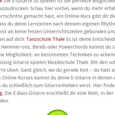
e
Die E-Gitarre zu spielen ist die perfekte Möglichke
 auszudrücken. Schau hier vorbei, wenn du mehr erf
tschritte gemacht hast, ein Online-Kurs gibt dir di
, dass du deine Lernzeiten nach deinem eigenen Rhy
st an keine festen Unterrichtszeiten gebunden und 
n auf dich:
Tanzschule Thale
Es ist deine Entschei
ammer-ons, Bends oder Powerchords kannst du so o
die Möglichkeit, an bestimmten Techniken zu arbeit
lüssig Gitarre spielen Musikschule Thale. Mit den 
rre üben. Ganz gleich, wo du gerade bist – du hast a
es Online-Kurses kannst du deine E-Gitarre in deinen
 du schließlich zum Gitarrenhelden wirst. Hier finde
g
. Die E-Bass-Gitarre erschließt dir eine Welt, in d
den.