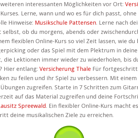
u weiteren interessanten Möglichkeiten vor Ort:
Vers
e-Kurses. Lerne, wann und wo es für dich passt, ohn
olle Hinweise:
Musikschule Pattensen
. Lerne nach de
 selbst, ob du morgens, abends oder zwischendurch 
em flexiblen Online-Kurs so viel Zeit lassen, wie d
gerpicking oder das Spiel mit dem Plektrum in dei
t, die Lektionen immer wieder zu wiederholen, bis d
? Hier entlang:
Versicherung Thale
Für fortgeschritt
ken zu feilen und ihr Spiel zu verbessern. Mit einem
Übungen zugreifen. Starte in 7 Schritten zum Gita
erzeit auf das Material zugreifen und deine Fortsch
Lausitz Spreewald
. Ein flexibler Online-Kurs macht es
ritt deine musikalischen Ziele zu erreichen.