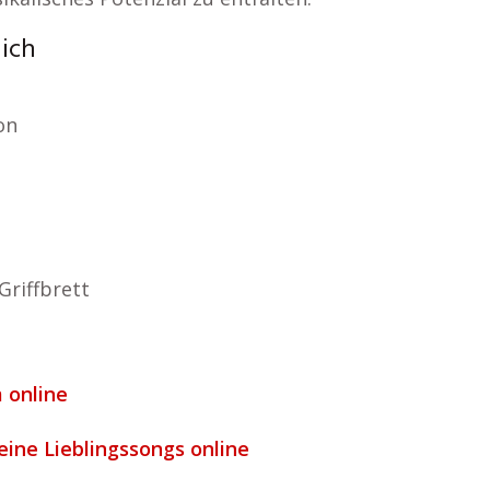
lich
on
Griffbrett
 online
deine Lieblingssongs online