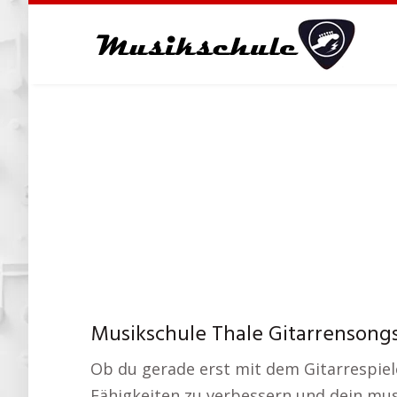
Skip
to
main
content
Musikschule Thale Gitarrensongs
Ob du gerade erst mit dem Gitarrespiele
Fähigkeiten zu verbessern und dein musi