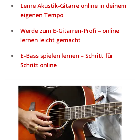
Lerne Akustik-Gitarre online in deinem
eigenen Tempo
Werde zum E-Gitarren-Profi – online
lernen leicht gemacht
E-Bass spielen lernen – Schritt für
Schritt online