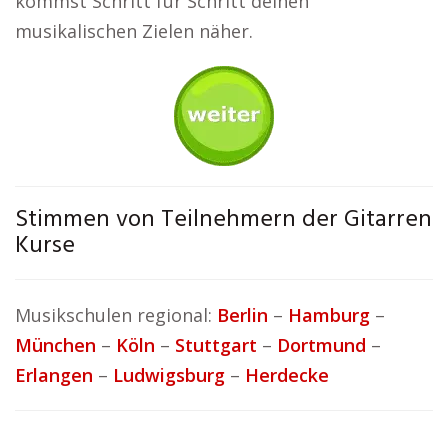
kommst Schritt für Schritt deinen
musikalischen Zielen näher.
Stimmen von Teilnehmern der Gitarren
Kurse
Musikschulen regional:
Berlin
–
Hamburg
–
München
–
Köln
–
Stuttgart
–
Dortmund
–
Erlangen
–
Ludwigsburg
–
Herdecke