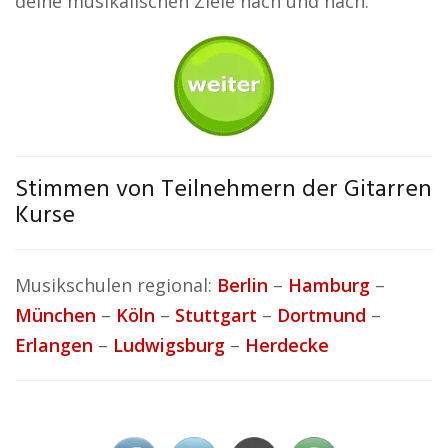
deine musikalischen Ziele nach und nach.
Stimmen von Teilnehmern der Gitarren
Kurse
Musikschulen regional:
Berlin
–
Hamburg
–
München
–
Köln
–
Stuttgart
–
Dortmund
–
Erlangen
–
Ludwigsburg
–
Herdecke