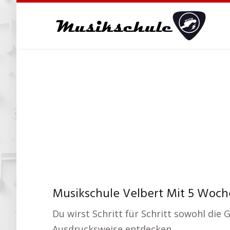
Skip
to
main
content
Musikschule Velbert Mit 5 Woch
Du wirst Schritt für Schritt sowohl di
Ausdrucksweise entdecken.