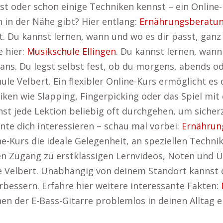
 oder schon einige Techniken kennst – ein Online-Kur
 in der Nähe gibt? Hier entlang:
Ernährungsberatun
ität. Du kannst lernen, wann und wo es dir passt, gan
e hier:
Musikschule Ellingen
. Du kannst lernen, wann
ns. Du legst selbst fest, ob du morgens, abends o
ule Velbert. Ein flexibler Online-Kurs ermöglicht es
ken wie Slapping, Fingerpicking oder das Spiel mi
t jede Lektion beliebig oft durchgehen, um sicherz
nnte dich interessieren – schau mal vorbei:
Ernährun
ne-Kurs die ideale Gelegenheit, an speziellen Technik
en Zugang zu erstklassigen Lernvideos, Noten und Ü
e Velbert. Unabhängig von deinem Standort kannst d
erbessern. Erfahre hier weitere interessante Fakten:
nen der E-Bass-Gitarre problemlos in deinen Alltag ei