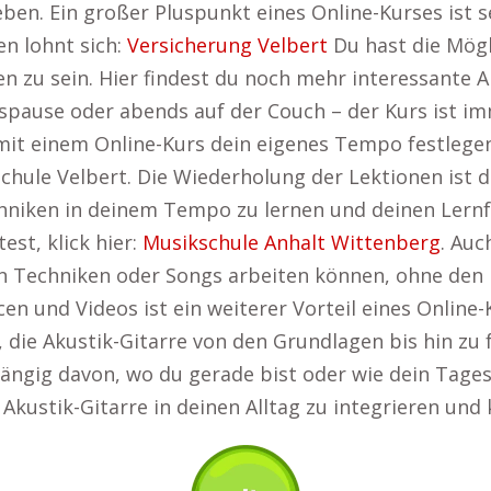
ben. Ein großer Pluspunkt eines Online-Kurses ist se
n lohnt sich:
Versicherung Velbert
Du hast die Mögli
en zu sein. Hier findest du noch mehr interessante
gspause oder abends auf der Couch – der Kurs ist im
it einem Online-Kurs dein eigenes Tempo festlegen
chule Velbert. Die Wiederholung der Lektionen ist di
hniken in deinem Tempo zu lernen und deinen Lernfo
est, klick hier:
Musikschule Anhalt Wittenberg
. Auc
mten Techniken oder Songs arbeiten können, ohne den
n und Videos ist ein weiterer Vorteil eines Online-K
r, die Akustik-Gitarre von den Grundlagen bis hin zu
gig davon, wo du gerade bist oder wie dein Tagesab
e Akustik-Gitarre in deinen Alltag zu integrieren und 