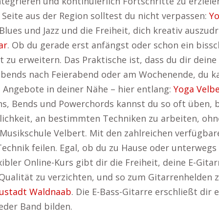
integrieren und kontinuierlich Fortschritte zu erziel
 Seite aus der Region solltest du nicht verpassen:
Yo
Blues und Jazz und die Freiheit, dich kreativ auszu
ar
. Ob du gerade erst anfängst oder schon ein bissc
 zu erweitern. Das Praktische ist, dass du dir deine 
t, abends nach Feierabend oder am Wochenende, du k
 Angebote in deiner Nähe – hier entlang:
Yoga Velbe
 Bends und Powerchords kannst du so oft üben, bis
lichkeit, an bestimmten Techniken zu arbeiten, ohn
 Musikschule Velbert. Mit den zahlreichen verfügbar
chnik feilen. Egal, ob du zu Hause oder unterwegs b
xibler Online-Kurs gibt dir die Freiheit, deine E-Gita
 Qualität zu verzichten, und so zum Gitarrenhelden 
ustadt Waldnaab
. Die E-Bass-Gitarre erschließt dir 
eder Band bilden.