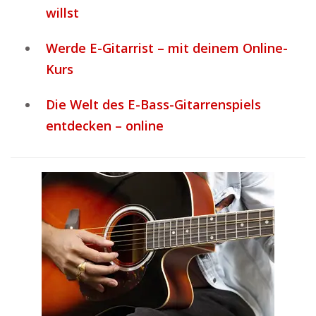
willst
Werde E-Gitarrist – mit deinem Online-
Kurs
Die Welt des E-Bass-Gitarrenspiels
entdecken – online