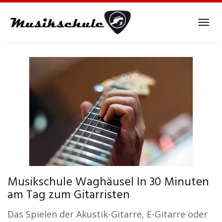
Skip
to
Tog
main
navi
content
Musikschule Waghäusel In 30 Minuten
am Tag zum Gitarristen
Das Spielen der Akustik-Gitarre, E-Gitarre oder