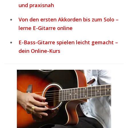
und praxisnah
Von den ersten Akkorden bis zum Solo –
lerne E-Gitarre online
E-Bass-Gitarre spielen leicht gemacht –
dein Online-Kurs