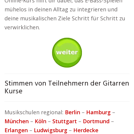
Online-Kurs hilft dir dabei, das E-Bass-Spielen
mühelos in deinen Alltag zu integrieren und
deine musikalischen Ziele Schritt für Schritt zu
verwirklichen.
Stimmen von Teilnehmern der Gitarren
Kurse
Musikschulen regional:
Berlin
–
Hamburg
–
München
–
Köln
–
Stuttgart
–
Dortmund
–
Erlangen
–
Ludwigsburg
–
Herdecke