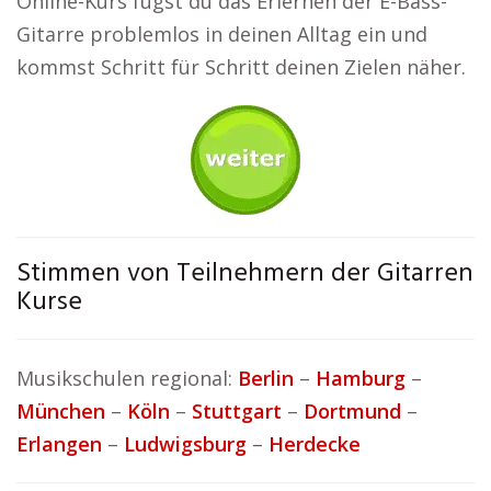
Online-Kurs fügst du das Erlernen der E-Bass-
Gitarre problemlos in deinen Alltag ein und
kommst Schritt für Schritt deinen Zielen näher.
Stimmen von Teilnehmern der Gitarren
Kurse
Musikschulen regional:
Berlin
–
Hamburg
–
München
–
Köln
–
Stuttgart
–
Dortmund
–
Erlangen
–
Ludwigsburg
–
Herdecke