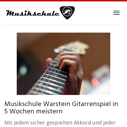
Skip
to
Tog
main
navi
content
Musikschule Warstein Gitarrenspiel in
5 Wochen meistern
Mit jedem sicher gespielten Akkord und jeder