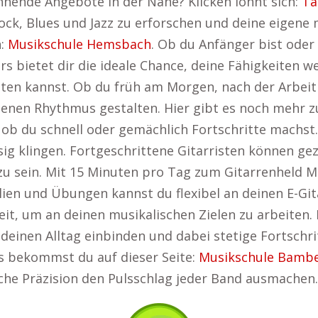
nende Angebote in der Nähe? Klicken lohnt sich:
Ta
 Rock, Blues und Jazz zu erforschen und deine eigene
n:
Musikschule Hemsbach
. Ob du Anfänger bist oder
s bietet dir die ideale Chance, deine Fähigkeiten w
stalten kannst. Ob du früh am Morgen, nach der Arb
enen Rhythmus gestalten. Hier gibt es noch mehr zu
r, ob du schnell oder gemächlich Fortschritte mac
ssig klingen. Fortgeschrittene Gitarristen können gez
zu sein. Mit 15 Minuten pro Tag zum Gitarrenheld 
ien und Übungen kannst du flexibel an deinen E-Git
eit, um an deinen musikalischen Zielen zu arbeiten.
 deinen Alltag einbinden und dabei stetige Fortschr
s bekommst du auf dieser Seite:
Musikschule Bamb
sche Präzision den Pulsschlag jeder Band ausmachen.