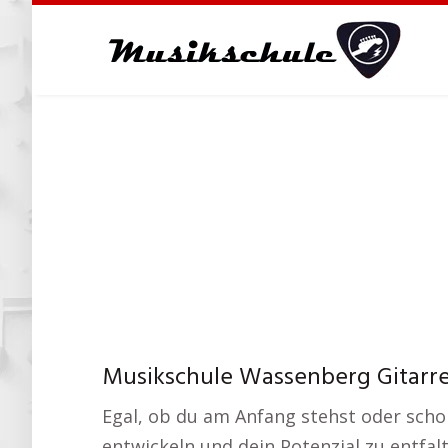
Skip
to
main
content
Musikschule Wassenberg Gitarrens
Egal, ob du am Anfang stehst oder schon
entwickeln und dein Potenzial zu entfal