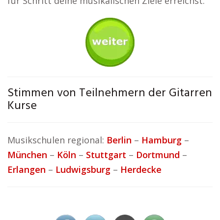
für Schritt deine musikalischen Ziele erreichst.
Stimmen von Teilnehmern der Gitarren
Kurse
Musikschulen regional:
Berlin
–
Hamburg
–
München
–
Köln
–
Stuttgart
–
Dortmund
–
Erlangen
–
Ludwigsburg
–
Herdecke