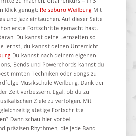
hritte zu machen. Gitarrenkurs – in 3
n Klick genügt:
Reisebüro Weilburg
Mit
es und Jazz eintauchen. Auf dieser Seite
chon erste Fortschritte gemacht hast,
 daran: Du kannst deine Lernzeiten so
e lernst, du kannst deinen Unterricht
burg
Du kannst nach deinem eigenen
-ons, Bends und Powerchords kannst du
an bestimmten Techniken oder Songs zu
ordfolge Musikschule Weilburg. Dank der
r Zeit verbessern. Egal, ob du zu
sikalischen Ziele zu verfolgen. Mit
gleichzeitig stetige Fortschritte
nen? Dann schau hier vorbei:
 und präzisen Rhythmen, die jede Band