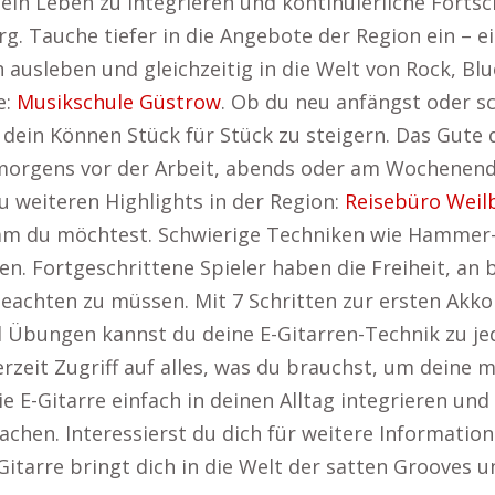
dein Leben zu integrieren und kontinuierliche Fortsc
. Tauche tiefer in die Angebote der Region ein – ei
 ausleben und gleichzeitig in die Welt von Rock, Blu
e:
Musikschule Güstrow
. Ob du neu anfängst oder s
t, dein Können Stück für Stück zu steigern. Das Gute
u morgens vor der Arbeit, abends oder am Wochenend
 zu weiteren Highlights in der Region:
Reisebüro Weil
sam du möchtest. Schwierige Techniken wie Hammer
allen. Fortgeschrittene Spieler haben die Freiheit, 
beachten zu müssen. Mit 7 Schritten zur ersten Akk
 Übungen kannst du deine E-Gitarren-Technik zu jede
zeit Zugriff auf alles, was du brauchst, um deine mu
e E-Gitarre einfach in deinen Alltag integrieren und 
achen. Interessierst du dich für weitere Informatio
-Gitarre bringt dich in die Welt der satten Grooves