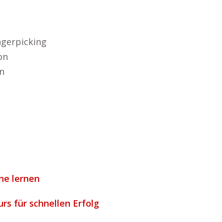
ngerpicking
on
n
ine lernen
rs für schnellen Erfolg