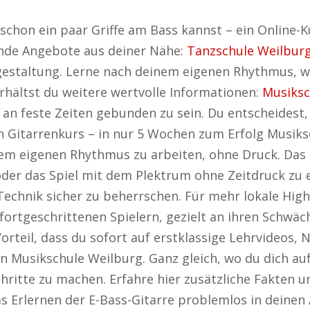
schon ein paar Griffe am Bass kannst – ein Online-Ku
ende Angebote aus deiner Nähe:
Tanzschule Weilbur
itgestaltung. Lerne nach deinem eigenen Rhythmus,
rhältst du weitere wertvolle Informationen:
Musiksc
an feste Zeiten gebunden zu sein. Du entscheidest
 Gitarrenkurs – in nur 5 Wochen zum Erfolg Musiksc
inem eigenen Rhythmus zu arbeiten, ohne Druck. Das 
der das Spiel mit dem Plektrum ohne Zeitdruck zu erl
chnik sicher zu beherrschen. Für mehr lokale Highl
fortgeschrittenen Spielern, gezielt an ihren Schwäc
Vorteil, dass du sofort auf erstklassige Lehrvideos
en Musikschule Weilburg. Ganz gleich, wo du dich aufh
hritte zu machen. Erfahre hier zusätzliche Fakten 
as Erlernen der E-Bass-Gitarre problemlos in deinen 