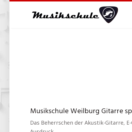
Skip
to
main
content
Musikschule Weilburg Gitarre sp
Das Beherrschen der Akustik-Gitarre, E-G
Ausdruck.