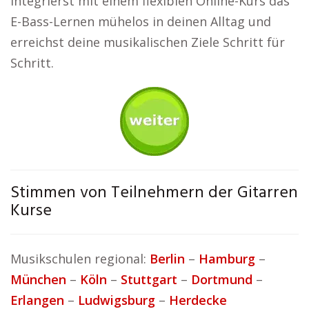
integrierst mit einem flexiblen Online-Kurs das
E-Bass-Lernen mühelos in deinen Alltag und
erreichst deine musikalischen Ziele Schritt für
Schritt.
Stimmen von Teilnehmern der Gitarren
Kurse
Musikschulen regional:
Berlin
–
Hamburg
–
München
–
Köln
–
Stuttgart
–
Dortmund
–
Erlangen
–
Ludwigsburg
–
Herdecke