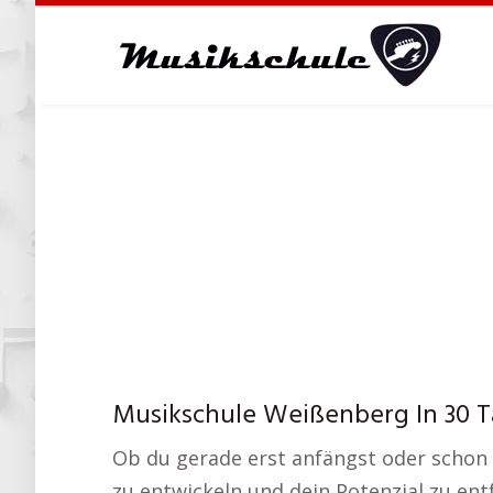
Skip
to
main
content
Musikschule Weißenberg In 30 T
Ob du gerade erst anfängst oder schon 
zu entwickeln und dein Potenzial zu entf