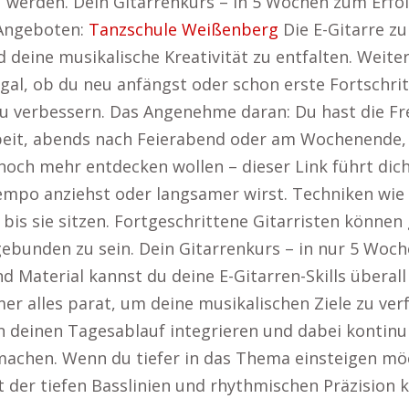
zu werden. Dein Gitarrenkurs – in 5 Wochen zum Erf
 Angeboten:
Tanzschule Weißenberg
Die E-Gitarre zu
 deine musikalische Kreativität zu entfalten. Weiter
Egal, ob du neu anfängst oder schon erste Fortschrit
zu verbessern. Das Angenehme daran: Du hast die Fre
rbeit, abends nach Feierabend oder am Wochenende,
 noch mehr entdecken wollen – dieser Link führt dic
Tempo anziehst oder langsamer wirst. Techniken w
 bis sie sitzen. Fortgeschrittene Gitarristen können
ebunden zu sein. Dein Gitarrenkurs – in nur 5 Woc
 Material kannst du deine E-Gitarren-Skills überall 
 alles parat, um deine musikalischen Ziele zu verfo
n deinen Tagesablauf integrieren und dabei kontinuie
machen. Wenn du tiefer in das Thema einsteigen möc
lt der tiefen Basslinien und rhythmischen Präzision