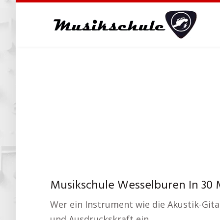
Skip
to
main
content
Musikschule Wesselburen In 30 
Wer ein Instrument wie die Akustik-Gitar
und Ausdruckskraft ein.