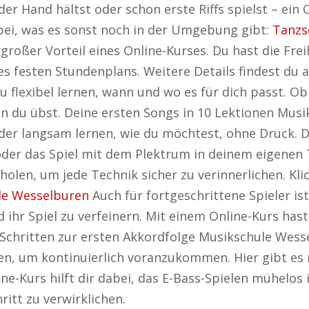
er Hand hältst oder schon erste Riffs spielst – ein O
rbei, was es sonst noch in der Umgebung gibt:
Tanzs
großer Vorteil eines Online-Kurses. Du hast die Fre
s festen Stundenplans. Weitere Details findest du 
du flexibel lernen, wann und wo es für dich passt.
n du übst. Deine ersten Songs in 10 Lektionen Mus
oder langsam lernen, wie du möchtest, ohne Druck. D
der das Spiel mit dem Plektrum in deinem eigenen T
holen, um jede Technik sicher zu verinnerlichen. Kl
le Wesselburen
Auch für fortgeschrittene Spieler ist
 ihr Spiel zu verfeinern. Mit einem Online-Kurs ha
Schritten zur ersten Akkordfolge Musikschule Wesse
lien, um kontinuierlich voranzukommen. Hier gibt es
nline-Kurs hilft dir dabei, das E-Bass-Spielen mühelos
ritt zu verwirklichen.