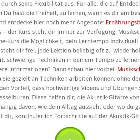
durch seine Flexibilität aus. Für alle, die auf Entde
n
Du hast die Freiheit, zu lernen, wann es dir am be
und entdecke hier noch mehr Angebote:
Ernährungsb
s – der Kurs steht dir immer zur Verfügung. Musik
e-Kurs die Möglichkeit, dein Lerntempo individuell 
teht dir frei, jede Lektion beliebig oft zu wiederho
, schwierige Techniken in deinem Tempo zu lernen u
itere Informationen? Dann schau hier vorbei:
Musiksc
da sie gezielt an Techniken arbeiten können, ohne 
den Vorteil, dass hochwertige Videos und Übungen s
elburen. Diese helfen dir, die Akustik-Gitarre von 
ngig davon, wie dein Alltag aussieht oder wo du ger
t dir, kontinuierlich Fortschritte auf der Akustik-Gi