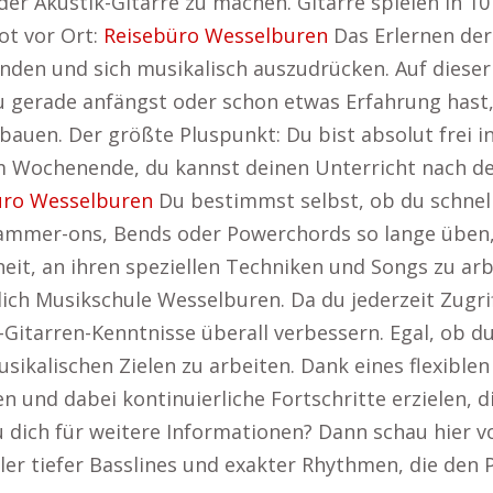
uf der Akustik-Gitarre zu machen. Gitarre spielen in
ot vor Ort:
Reisebüro Wesselburen
Das Erlernen der 
nden und sich musikalisch auszudrücken. Auf dieser
du gerade anfängst oder schon etwas Erfahrung hast,
bauen. Der größte Pluspunkt: Du bist absolut frei in
m Wochenende, du kannst deinen Unterricht nach de
üro Wesselburen
Du bestimmst selbst, ob du schnel
ammer-ons, Bends oder Powerchords so lange üben, 
heit, an ihren speziellen Techniken und Songs zu ar
glich Musikschule Wesselburen. Da du jederzeit Zugr
-Gitarren-Kenntnisse überall verbessern. Egal, ob d
sikalischen Zielen zu arbeiten. Dank eines flexiblen
n und dabei kontinuierliche Fortschritte erzielen, di
u dich für weitere Informationen? Dann schau hier v
oller tiefer Basslines und exakter Rhythmen, die den