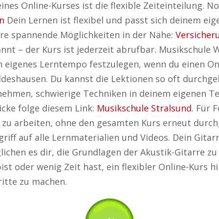
 eines Online-Kurses ist die flexible Zeiteinteilung
n
Dein Lernen ist flexibel und passt sich deinem eig
ere spannende Möglichkeiten in der Nähe:
Versicher
annt – der Kurs ist jederzeit abrufbar. Musikschul
ein eigenes Lerntempo festzulegen, wenn du einen On
deshausen. Du kannst die Lektionen so oft durchgeh
t nehmen, schwierige Techniken in deinem eigenen T
licke folge diesem Link:
Musikschule Stralsund
. Für 
 zu arbeiten, ohne den gesamten Kurs erneut durchg
griff auf alle Lernmaterialien und Videos. Dein Gita
chen es dir, die Grundlagen der Akustik-Gitarre zu
st oder wenig Zeit hast, ein flexibler Online-Kurs hil
ritte zu machen.