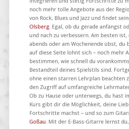
integrieren und stetig Fortschritte zu
noch mehr tolle Angebote aus der Regi
von Rock, Blues und Jazz und findet se
Olsberg
. Egal, ob du gerade anfängst o
und nach zu verbessern. Am besten ist,
abends oder am Wochenende übst, du bis
auf diese Seite lohnt sich – noch mehr 
bestimmen, wie schnell du vorankommst
Bestandteil deines Spielstils sind. For
ohne einen starren Lehrplan beachten 
den Zugriff auf umfangreiche Lehrmater
Ob zu Hause oder unterwegs, du hast imm
Kurs gibt dir die Möglichkeit, deine Lie
Fortschritte machst – und so zum Gitar
Goßau
. Mit der E-Bass-Gitarre lernst d