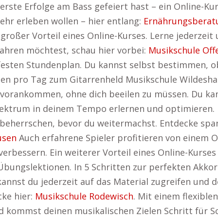
ste Erfolge am Bass gefeiert hast – ein Online-Kurs 
mehr erleben wollen – hier entlang:
Ernährungsberat
 großer Vorteil eines Online-Kurses. Lerne jederzei
ahren möchtest, schau hier vorbei:
Musikschule Off
n festen Stundenplan. Du kannst selbst bestimmen, 
ten pro Tag zum Gitarrenheld Musikschule Wildeshau
vorankommen, ohne dich beeilen zu müssen. Du kan
lektrum in deinem Tempo erlernen und optimieren. D
 beherrschen, bevor du weitermachst. Entdecke spa
usen
Auch erfahrene Spieler profitieren von einem 
verbessern. Ein weiterer Vorteil eines Online-Kurses
Übungslektionen. In 5 Schritten zur perfekten Akko
nnst du jederzeit auf das Material zugreifen und d
ke hier:
Musikschule Rodewisch
. Mit einem flexible
nd kommst deinen musikalischen Zielen Schritt für Sc