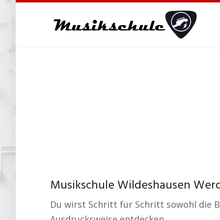
Skip
to
main
content
Musikschule Wildeshausen Werd
Du wirst Schritt für Schritt sowohl die
Ausdrucksweise entdecken.