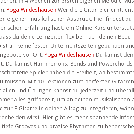
 machen. In 4 Wochen zur ersten eigenen Melodie Mus
on:
Yoga Wildeshausen
Wer die E-Gitarre erlernt, en
inen eigenen musikalischen Ausdruck. Hier findest 
der schon Erfahrung hast, ein Online-Kurs unterstütz
 dass du deine Lernzeiten flexibel nach deinen Bedü
t an keine festen Unterrichtszeiten gebunden und k
Angebote vor Ort:
Yoga Wildeshausen
Du kannst dein
. Du kannst Hammer-ons, Bends und Powerchords so 
tgeschrittene Spieler haben die Freiheit, an bestimm
zu müssen. Mit 10 Lektionen zum perfekten Gitarren
ialien und Übungen kannst du jederzeit und überall 
er alles griffbereit, um an deinen musikalischen Zie
be zur E-Gitarre in deinen Alltag zu integrieren, wä
renhelden wirst. Hier gibt es mehr spannende Info
u, tiefe Grooves und präzise Rhythmen zu beherrsche