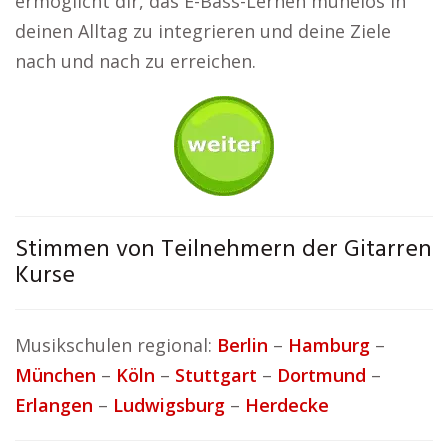
ermöglicht dir, das E-Bass-Lernen mühelos in
deinen Alltag zu integrieren und deine Ziele
nach und nach zu erreichen.
Stimmen von Teilnehmern der Gitarren
Kurse
Musikschulen regional:
Berlin
–
Hamburg
–
München
–
Köln
–
Stuttgart
–
Dortmund
–
Erlangen
–
Ludwigsburg
–
Herdecke