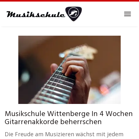
Skip
to
Tog
main
navi
content
Musikschule Wittenberge In 4 Wochen
Gitarrenakkorde beherrschen
Die Freude am Musizieren wächst mit jedem