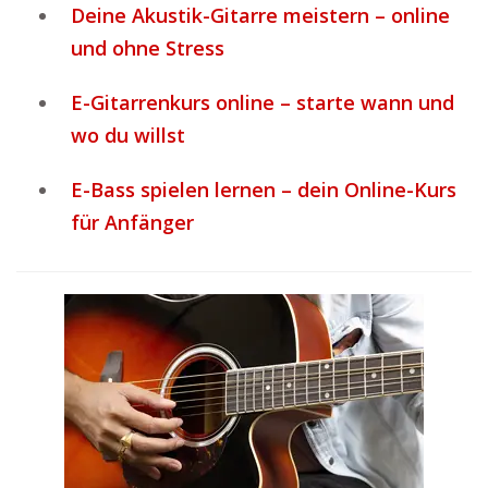
Deine Akustik-Gitarre meistern – online
und ohne Stress
E-Gitarrenkurs online – starte wann und
wo du willst
E-Bass spielen lernen – dein Online-Kurs
für Anfänger