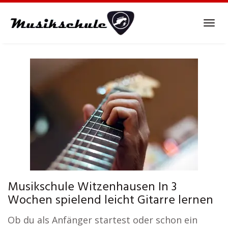
Skip
to
Tog
main
navi
content
Musikschule Witzenhausen In 3
Wochen spielend leicht Gitarre lernen
Ob du als Anfänger startest oder schon ein